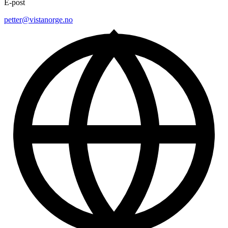
E-post
petter@vistanorge.no