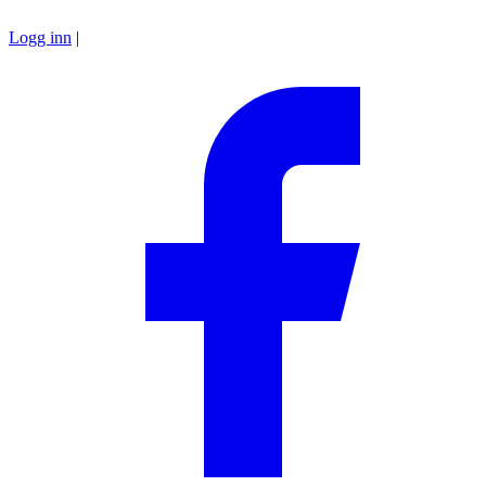
Logg inn
|