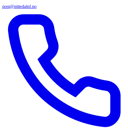
post@nittedalnf.no