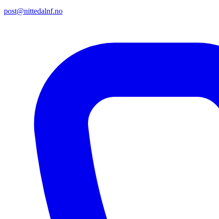
post@nittedalnf.no