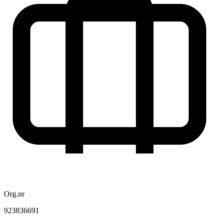
Org.nr
923836691