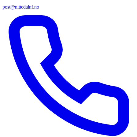
post@nittedalnf.no