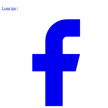
Logg inn
|