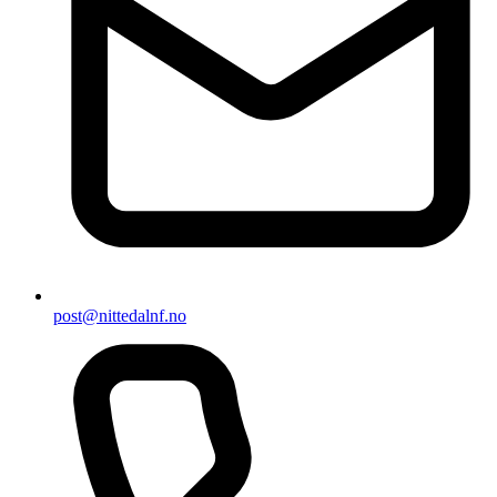
post@nittedalnf.no