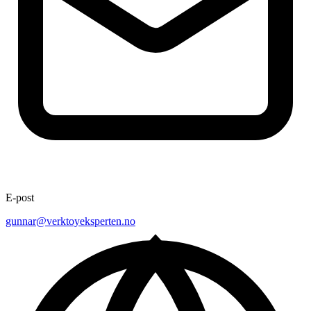
E-post
gunnar@verktoyeksperten.no