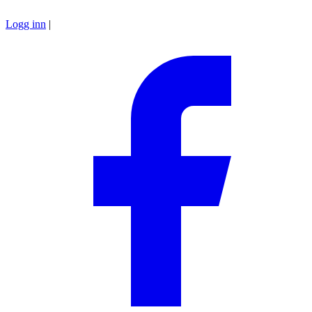
Logg inn
|