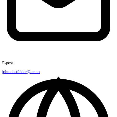
E-post
john.obstfelder@ue.no