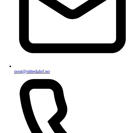
post@nittedalnf.no