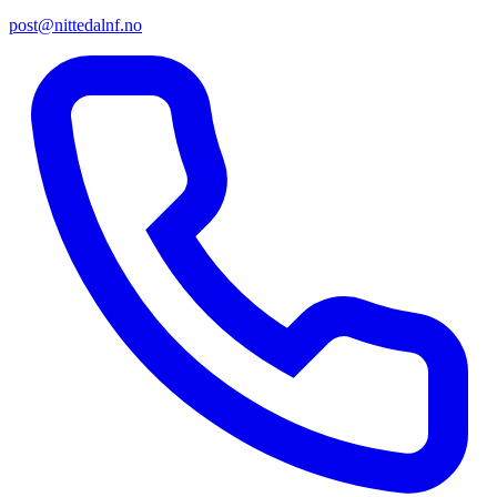
post@nittedalnf.no