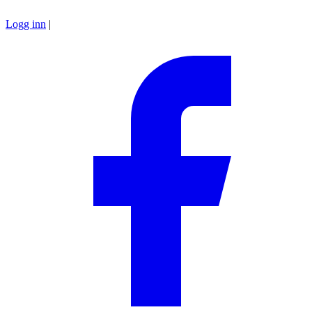
Logg inn
|