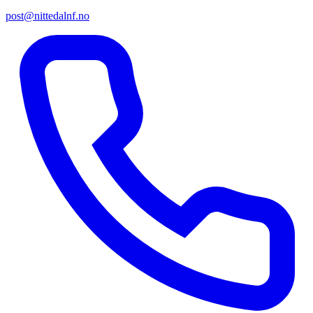
post@nittedalnf.no