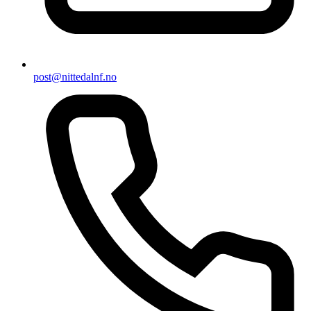
post@nittedalnf.no