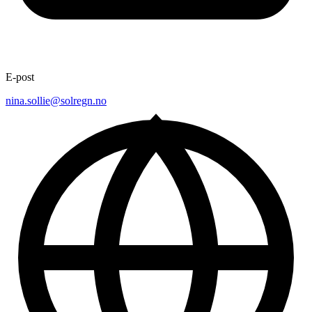
E-post
nina.sollie@solregn.no