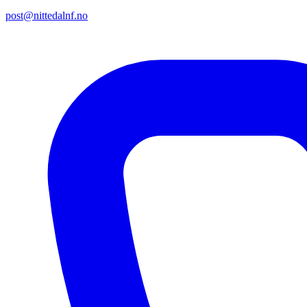
post@nittedalnf.no