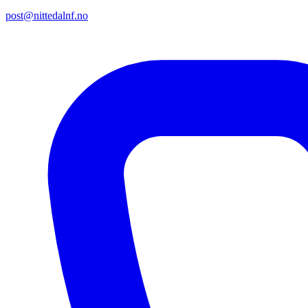
post@nittedalnf.no