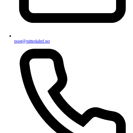
post@nittedalnf.no