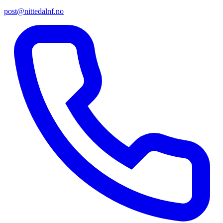
post@nittedalnf.no