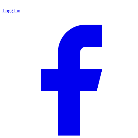
Logg inn
|