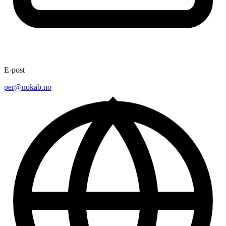
E-post
per@nokab.no