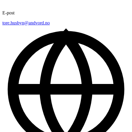
E-post
tore.husbyn@andvord.no