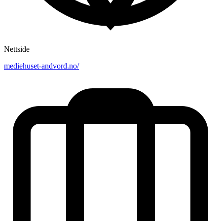
Nettside
mediehuset-andvord.no/