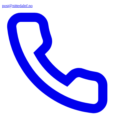
post@nittedalnf.no