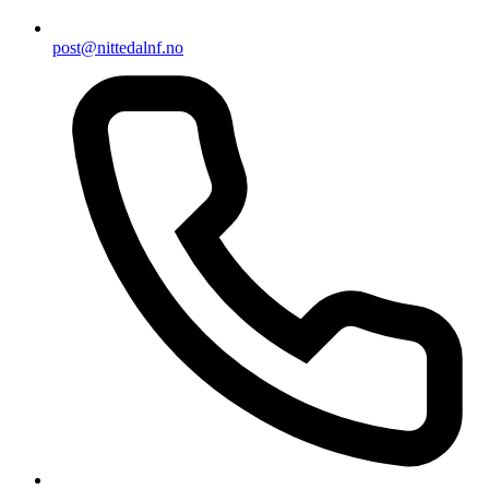
post@nittedalnf.no