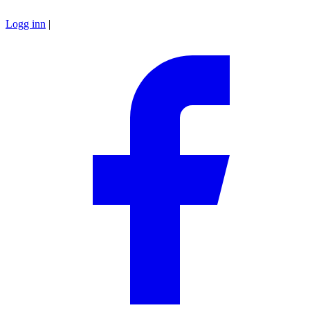
Logg inn
|