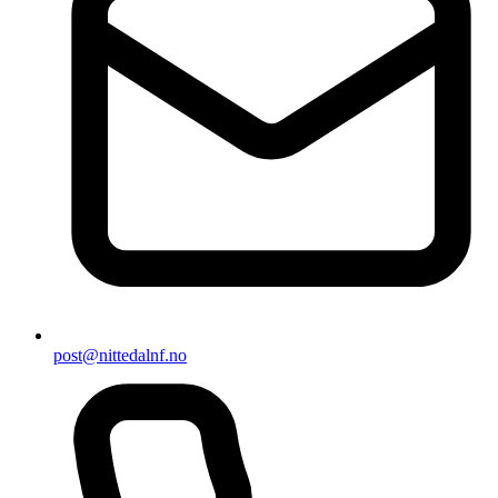
post@nittedalnf.no