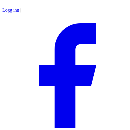
Logg inn
|