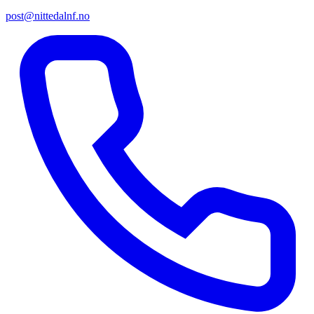
post@nittedalnf.no