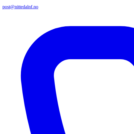
post@nittedalnf.no