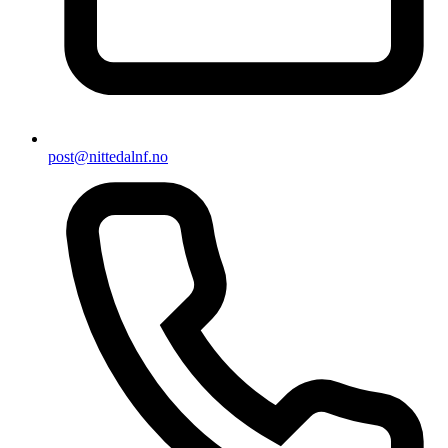
post@nittedalnf.no