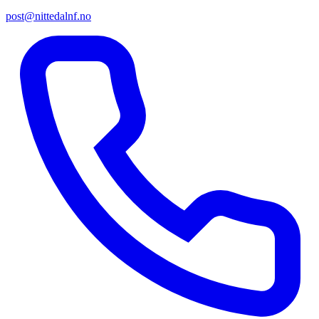
post@nittedalnf.no