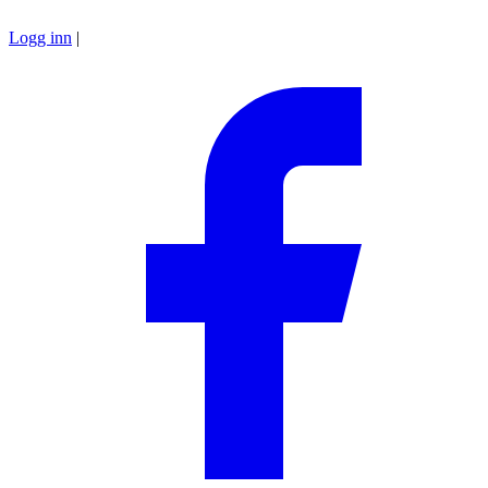
Logg inn
|