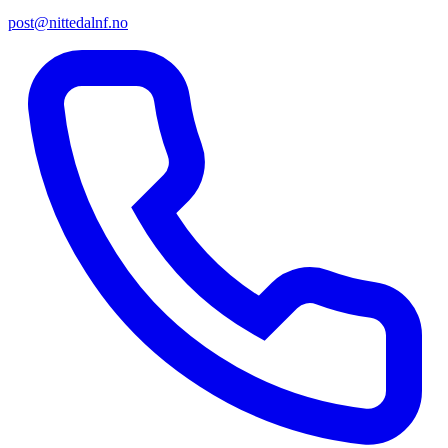
post@nittedalnf.no