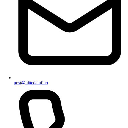
post@nittedalnf.no