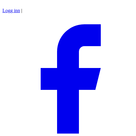
Logg inn
|