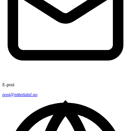
E-post
post@nittedalnf.no